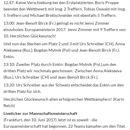
12.47: Keine Verschiebung bei den Erstplatzierten. Boris Proppe
beendet den Wettbwerb mit insg. 2 Treffern, Tobias Oswald mit insg.
5 Treffern und Michael Brettschneider mit ebenfalls 5 Treffern.
13:00: Jean-Benoît Birck (Fr.) gelingt es nicht Jenni Zimmer
einzuholen. Europameisterin 2017: Jenni Zimmer mit 9 Treffern von
10. Herzlichen Glückwunsch!
Und nun das Stechen um Platz 2 und 3 mit Urs Schreiber (CH), Anna
Alekseeva (Rus.), Bogdan Mytnik (Pol) und Jean-Benoît Birck (Fr.).
Enkin.
13:10: Zweiter Platz durch Enkin: Bogdan Mytnik (Pol.),um den
dritten Platz wir nochmals geschossen. Zwischen Anna Alekseeva
(Rus.), Urs Schreiber (CH) und Jean-Benoît Birck (Fr.).
13:20: Urs Schreiber aus der Schweiz entscheidet das Enkin um den
dritten Platz für sich.
Herzlichen Glückwunsch allen erfolgreichen Wettkämpfern! (Karin
Reich)
Liveticker zur Mannschaftsmeisterschaft
(Frankfurt, den 10. Juni 2017) Jetzt ist es soweit - die
Europameisterschaft hat begonnen. 22 Teams kämpfen um den Titel.