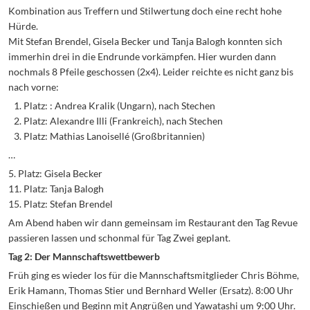
Kombination aus Treffern und Stilwertung doch eine recht hohe
Hürde.
Mit Stefan Brendel, Gisela Becker und Tanja Balogh konnten sich
immerhin drei in die Endrunde vorkämpfen. Hier wurden dann
nochmals 8 Pfeile geschossen (2x4). Leider reichte es nicht ganz bis
nach vorne:
Platz: : Andrea Kralik (Ungarn), nach Stechen
Platz: Alexandre Illi (Frankreich), nach Stechen
Platz: Mathias Lanoisellé (Großbritannien)
…
5. Platz: Gisela Becker
11. Platz: Tanja Balogh
15. Platz: Stefan Brendel
Am Abend haben wir dann gemeinsam im Restaurant den Tag Revue
passieren lassen und schonmal für Tag Zwei geplant.
Tag 2: Der Mannschaftswettbewerb
Früh ging es wieder los für die Mannschaftsmitglieder Chris Böhme,
Erik Hamann, Thomas Stier und Bernhard Weller (Ersatz). 8:00 Uhr
Einschießen und Beginn mit Angrüßen und Yawatashi um 9:00 Uhr.