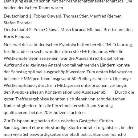
Dann ging es auch schon mit der Mannschaftsmeisterschaft los. Die
beiden deutschen Teams waren
Deutschland 1: Tobias Oswald, Thomas Stier, Manfred Riemer,
Stefan Brendel
Deutschland 2: Yoko Oikawa, Musa Karaca, Michael Brettschneider,
Boris Proppe.
Nur zwei der acht deutschen Kyudoka hatten bereits EM-Erfahrung,
für die anderen sechs war dies die erste EM-Teilnahme. Wie die
Wettkampfergebnisse zeigen, war die Auswahl richtig getroffen.
Aufgrund der geringen Anzahl von teilnehmenden Ländern konnte
der Samstag optimal ausgeschöpft werden: Zum ersten Mal wurden
bei einer EMM pro Team insgesamt 60 Pfeile geschossen. Die lange
Wettkampfdauer, durch ein Mittagessen unterbrochen, verlangte
den Kyudoka alles an Konzentration und Ausdauer ab. Durch die
guten Trefferergebnisse konnten sich sieben von acht deutschen
Kadermitgliedern für die Einzelmeisterschaft am Sonntag
qualifizieren, bei der 20 Schützen starteten.
Zur Entspannung hatten die russischen Gastgeber für den
Samstagabend eine mehrstündige Stadtrundfahrt organisiert, bei der
man viele Sehenswürdigkeiten der Stadt betrachten und manche