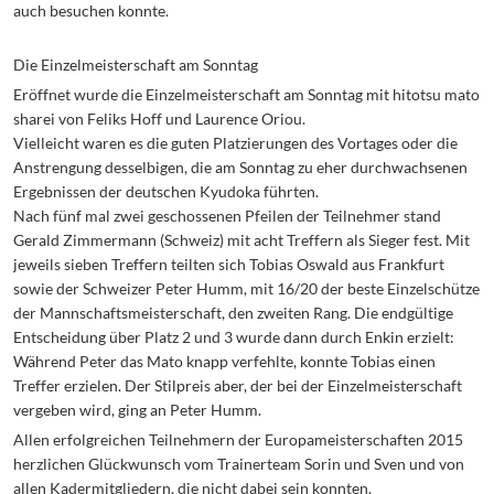
auch besuchen konnte.
Die Einzelmeisterschaft am Sonntag
Eröffnet wurde die Einzelmeisterschaft am Sonntag mit hitotsu mato
sharei von Feliks Hoff und Laurence Oriou.
Vielleicht waren es die guten Platzierungen des Vortages oder die
Anstrengung desselbigen, die am Sonntag zu eher durchwachsenen
Ergebnissen der deutschen Kyudoka führten.
Nach fünf mal zwei geschossenen Pfeilen der Teilnehmer stand
Gerald Zimmermann (Schweiz) mit acht Treffern als Sieger fest. Mit
jeweils sieben Treffern teilten sich Tobias Oswald aus Frankfurt
sowie der Schweizer Peter Humm, mit 16/20 der beste Einzelschütze
der Mannschaftsmeisterschaft, den zweiten Rang. Die endgültige
Entscheidung über Platz 2 und 3 wurde dann durch Enkin erzielt:
Während Peter das Mato knapp verfehlte, konnte Tobias einen
Treffer erzielen. Der Stilpreis aber, der bei der Einzelmeisterschaft
vergeben wird, ging an Peter Humm.
Allen erfolgreichen Teilnehmern der Europameisterschaften 2015
herzlichen Glückwunsch vom Trainerteam Sorin und Sven und von
allen Kadermitgliedern, die nicht dabei sein konnten.