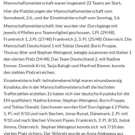
Mannschaftsmeisterschaft waren insgesamt 22 Teams am Start.
Hier die Platzierungen der Mannschaftsmeisterschaft vom
Sonnabend, 2.6., und der Einzelmeisterschaft vom Sonntag, 3.6.
Mannschaftsmeisterschaft; hier wurden vier Durchgänge mit
jeweils 4 Pfeilen pro Teammitglied geschossen. 1.Pl. (29/48),
Frankreich 1, 2.Pl. (27/48) Frankreich 2, 3. Pl. (25/48) Österreich. Die
Mannschaft Deutschland 1 mit Tobias Oswald, Boris Proppe,
Thomas Stier und Stephan Weingessl, belegte zusammen mit Italien 1
den vierten Platz (24/48). Das Team Deutschland 2, mit Nadine
Emmer, Dominik Krist, Tanja Balogh und Manfred Riemer, konnte
den siebten Platz erreichen.
Einzelmeisterschaft: teilnahmeberechtigt waren einundzwanzig
Kyudoka, die in der Mannschaftsmeisterschaft die höchsten
Trefferzahlen erzielten. Es haben sich vier deutsche Kyudoka für die
EM qualifiziert; Nadine Emmer, Stephan Weingessl, Boris Proppe,
und Tobias Oswald. Geschossen wurden fünf Durchgänge á 2 Pfeile.
1. Pl. mit 9/10 und nach Stechen, Jonas Ryssel, Dänemark, 2. Pl. mit
9/10 und nach Stechen Vincent Payen, Frankreich, 3. Pl. 8/10, Jodok
Simma, Österreich. Stephan Weingessl konnte sich mit 7/10 den
vierten Platz sichern. Der Stilpreis wurde an Anna Alekseeva aus