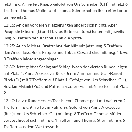
jetzt insg. 7. Treffer. Knapp gefolgt von Urs Schreiber (CH) mit jetzt 6
Treffern. Thomas Müller und Thomas Stier erhöhen ihr Trefferkonto
um jeweils 1.
12:15: An den vorderen Platzierungen ändert sich nichts. Aber
Pasquale Minardi (I.) und Flavius Botorea (Rum.) halten mit jeweils
insg. 5 Treffern den Anschluss an die Spitze.
12:25: Auch Michael Brettschneider hält mit jetzt insg. 5 Treffern
den Anschluss. Boris Proppe und Tobias Oswald sind mit insg. 1 bzw.
3 Treffern leider abgeschlagen.
12:30: Jetzt geht es Schlag auf Schlag. Nach der vierten Runde leigen
auf Platz 1: Anna Alekseeva (Rus.), Jenni Zimmer und Jean-Benoît
Birck (Fr.) mit 7 Treffern auf Platz 1. Gefolgt von Urs Schreiber (CH),
Bogdan Mytnik (Po.) und Patricia Stadler (Fr.) mit 6 Treffern auf Platz
2.
12:40: Letzte Runde erstes Tachi: Jenni Zimmer geht mit weiteren 2
Treffern, insg. 9 Treffer, in Führung. Gefolgt von Anna Alekseeva
(Rus.) und Urs Schreiber (CH) mit insg. 8 Treffern. Thomas Müller
verabschiedet sich mit insg. 4 Treffern und Thomas Stier mit insg. 6
Treffern aus dem Wettbewerb.