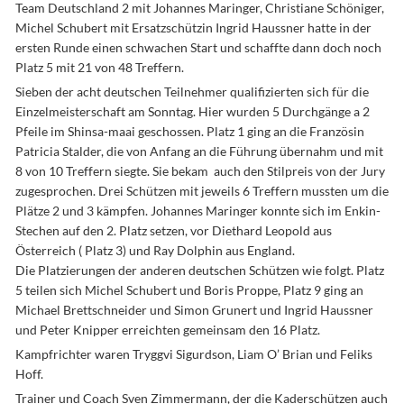
Team Deutschland 2 mit Johannes Maringer, Christiane Schöniger,
Michel Schubert mit Ersatzschützin Ingrid Haussner hatte in der
ersten Runde einen schwachen Start und schaffte dann doch noch
Platz 5 mit 21 von 48 Treffern.
Sieben der acht deutschen Teilnehmer qualifizierten sich für die
Einzelmeisterschaft am Sonntag. Hier wurden 5 Durchgänge a 2
Pfeile im Shinsa-maai geschossen. Platz 1 ging an die Französin
Patricia Stalder, die von Anfang an die Führung übernahm und mit
8 von 10 Treffern siegte. Sie bekam auch den Stilpreis von der Jury
zugesprochen. Drei Schützen mit jeweils 6 Treffern mussten um die
Plätze 2 und 3 kämpfen. Johannes Maringer konnte sich im Enkin-
Stechen auf den 2. Platz setzen, vor Diethard Leopold aus
Österreich ( Platz 3) und Ray Dolphin aus England.
Die Platzierungen der anderen deutschen Schützen wie folgt. Platz
5 teilen sich Michel Schubert und Boris Proppe, Platz 9 ging an
Michael Brettschneider und Simon Grunert und Ingrid Haussner
und Peter Knipper erreichten gemeinsam den 16 Platz.
Kampfrichter waren Tryggvi Sigurdson, Liam O’ Brian und Feliks
Hoff.
Trainer und Coach Sven Zimmermann, der die Kaderschützen auch