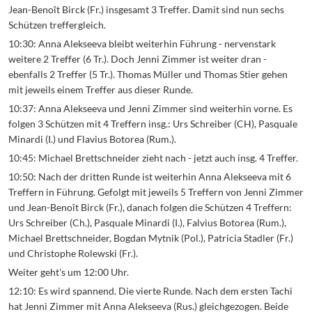
Jean-Benoît Birck (Fr.) insgesamt 3 Treffer. Damit sind nun sechs
Schützen treffergleich.
10:30: Anna Alekseeva bleibt weiterhin Führung - nervenstark
weitere 2 Treffer (6 Tr.). Doch Jenni Zimmer ist weiter dran -
ebenfalls 2 Treffer (5 Tr.). Thomas Müller und Thomas Stier gehen
mit jeweils einem Treffer aus dieser Runde.
10:37: Anna Alekseeva und Jenni Zimmer sind weiterhin vorne. Es
folgen 3 Schützen mit 4 Treffern insg.: Urs Schreiber (CH), Pasquale
Minardi (I.) und Flavius Botorea (Rum.).
10:45: Michael Brettschneider zieht nach - jetzt auch insg. 4 Treffer.
10:50: Nach der dritten Runde ist weiterhin Anna Alekseeva mit 6
Treffern in Führung. Gefolgt mit jeweils 5 Treffern von Jenni Zimmer
und Jean-Benoît Birck (Fr.), danach folgen die Schützen 4 Treffern:
Urs Schreiber (Ch.), Pasquale Minardi (I.), Falvius Botorea (Rum.),
Michael Brettschneider, Bogdan Mytnik (Pol.), Patricia Stadler (Fr.)
und Christophe Rolewski (Fr.).
Weiter geht's um 12:00 Uhr.
12:10: Es wird spannend. Die vierte Runde. Nach dem ersten Tachi
hat Jenni Zimmer mit Anna Alekseeva (Rus.) gleichgezogen. Beide