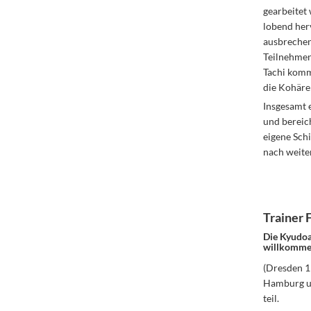
gearbeitet
lobend herv
ausbrechen
Teilnehmen
Tachi komm
die Kohäre
Insgesamt e
und bereic
eigene Sch
nach weiter
Trainer 
Die Kyudoa
willkomme
(Dresden 1
Hamburg un
teil.