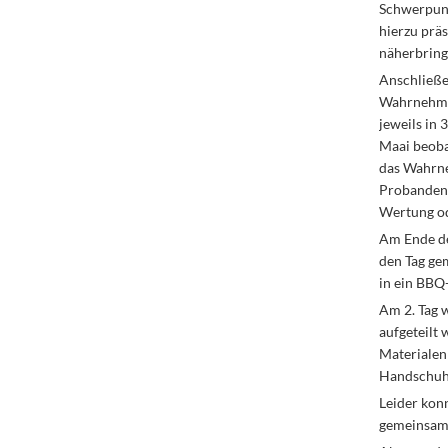
Schwerpunk
hierzu prä
näherbring
Anschließe
Wahrnehmun
jeweils in
Maai beoba
das Wahrne
Probanden 
Wertung od
Am Ende de
den Tag ge
in ein BBQ
Am 2. Tag 
aufgeteilt 
Materialen
Handschuh
Leider kon
gemeinsame