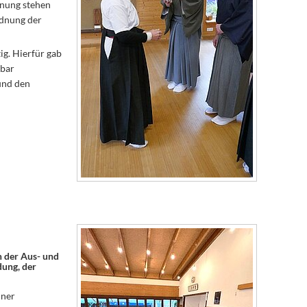
dnung stehen
rdnung der
ig. Hierfür gab
lbar
und den
n der Aus- und
dung, der
iner