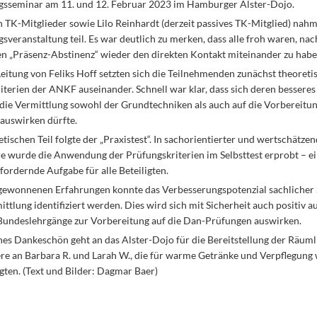
gsseminar am 11. und 12. Februar 2023 im Hamburger Alster-Dojo.
n TK-Mitglieder sowie Lilo Reinhardt (derzeit passives TK-Mitglied) nah
sveranstaltung teil. Es war deutlich zu merken, dass alle froh waren, na
ven „Präsenz-Abstinenz“ wieder den direkten Kontakt miteinander zu habe
eitung von Feliks Hoff setzten sich die Teilnehmenden zunächst theoreti
terien der ANKF auseinander. Schnell war klar, dass sich deren besseres
f die Vermittlung sowohl der Grundtechniken als auch auf die Vorbereitu
auswirken dürfte.
ischen Teil folgte der „Praxistest“. In sachorientierter und wertschätze
 wurde die Anwendung der Prüfungskriterien im Selbsttest erprobt – e
ordernde Aufgabe für alle Beteiligten.
gewonnenen Erfahrungen konnte das Verbesserungspotenzial sachliche
ittlung identifiziert werden. Dies wird sich mit Sicherheit auch positiv a
Bundeslehrgänge zur Vorbereitung auf die Dan-Prüfungen auswirken.
hes Dankeschön geht an das Alster-Dojo für die Bereitstellung der Räum
re an Barbara R. und Larah W., die für warme Getränke und Verpflegung
gten. (Text und Bilder: Dagmar Baer)