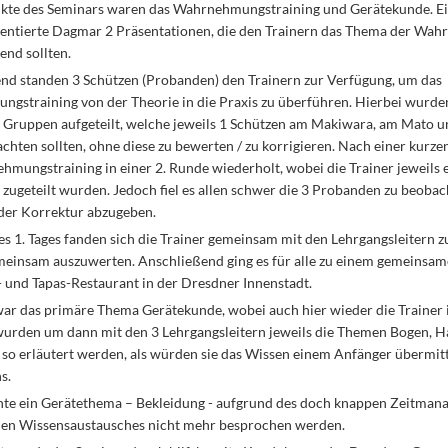
te des Seminars waren das Wahrnehmungstraining und Gerätekunde. Ei
sentierte Dagmar 2 Präsentationen, die den Trainern das Thema der Wa
end sollten.
nd standen 3 Schützen (Probanden) den Trainern zur Verfügung, um das
gstraining von der Theorie in die Praxis zu überführen. Hierbei wurden
 3 Gruppen aufgeteilt, welche jeweils 1 Schützen am Makiwara, am Mato u
chten sollten, ohne diese zu bewerten / zu korrigieren. Nach einer kurz
hmungstraining in einer 2. Runde wiederholt, wobei die Trainer jeweils
zugeteilt wurden. Jedoch fiel es allen schwer die 3 Probanden zu beobac
er Korrektur abzugeben.
s 1. Tages fanden sich die Trainer gemeinsam mit den Lehrgangsleitern
meinsam auszuwerten. Anschließend ging es für alle zu einem gemeinsa
- und Tapas-Restaurant in der Dresdner Innenstadt.
war das primäre Thema Gerätekunde, wobei auch hier wieder die Trainer
wurden um dann mit den 3 Lehrgangsleitern jeweils die Themen Bogen, Han
 so erläutert werden, als würden sie das Wissen einem Anfänger übermitt
s.
nte ein Gerätethema – Bekleidung - aufgrund des doch knappen Zeitman
n Wissensaustausches nicht mehr besprochen werden.