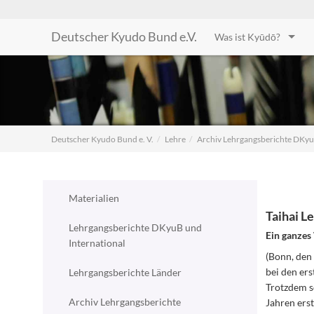
Deutscher Kyudo Bund e.V.
Was ist Kyūdō?
Deutscher Kyudo Bund e. V.
Lehre
Archiv Lehrgangsberichte DKyu
Materialien
Taihai L
Lehrgangsberichte DKyuB und
Ein ganzes 
International
(Bonn, den
bei den er
Lehrgangsberichte Länder
Trotzdem s
Archiv Lehrgangsberichte
Jahren ers