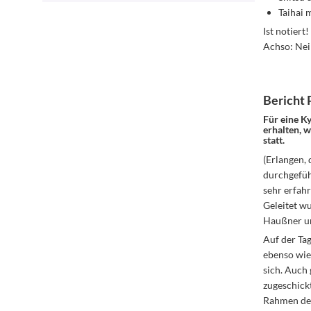
Taihai 
Ist notiert
Achso: Nein
Bericht 
Für eine K
erhalten, 
statt.
(Erlangen,
durchgefüh
sehr erfahr
Geleitet wu
Haußner un
Auf der Ta
ebenso wie
sich. Auch
zugeschick
Rahmen der 