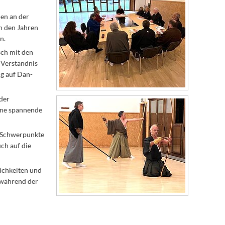
men an der
ch den Jahren
n.
sch mit den
 Verständnis
ng auf Dan-
nder
ine spannende
r Schwerpunkte
uch auf die
lichkeiten und
 während der