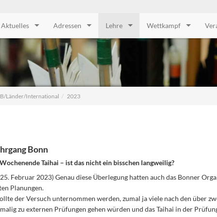
Aktuelles
Adressen
Lehre
Wettkampf
Ver
B/Länder/International
2023
ehrgang Bonn
Wochenende Taihai – ist das nicht ein bisschen langweilig?
 25. Februar 2023) Genau diese Überlegung hatten auch das Bonner Org
sten Planungen.
ollte der Versuch unternommen werden, zumal ja viele nach den über zw
tmalig zu externen Prüfungen gehen würden und das Taihai in der Prüfun