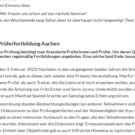
mit Kimono üben
! Wir freuen uns schon auf das nächste Seminar!
, ein Wochenende lang Taihai üben ist überhaupt nicht langweilig! (Text 
Prüferfortbildung Aachen
yu-Prüfung benötigt man lizensierte Prüferinnen und Prüfer. Um deren Qu
werden regelmäßig Fortbildungen angeboten. Eine solche fand Ende Janu
 den 3. Februar 2023) Nachdem in den vergangenen beiden Jahren die Sch
rt wurde, gab es dieses Jahr wieder eine Präsenz-Veranstaltung. Hierfü
ene Prüfer als auch Trainer, die die Lizenz erst noch erwerben wollen, z
rde die Schulung von Fritz Eicher und Sorin Jurma. Unterstützt wurden s
d auch Manfred Speidel brachte am Samstag seine Erfahrung mit ein.
gesordnung standen Beobachtungsübungen (an anderen Teilnehmern und
 Diskussionen zu den Prüfungskriterien und der Notwendigkeit der Kyu
 gab es einen intensiven Austausch zu den Fragen, die den Teilnehmenden
t wurden. Interessant war die Diskussion bzgl. Ermessensspielraum des P
Einheit über Objektivität gab es auch hilfreiche Hinweise zu typischen U