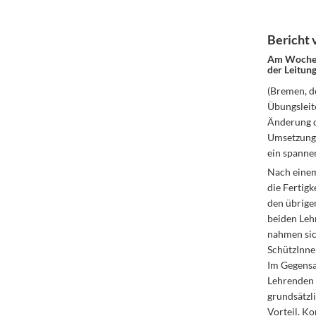
Bericht 
Am Wochene
der Leitung
(Bremen, d
Übungsleite
Änderung d
Umsetzung 
ein spann
Nach einem 
die Fertigk
den übrigen
beiden Leh
nahmen sich
SchützInnen
Im Gegensa
Lehrenden 
grundsätzl
Vorteil. K