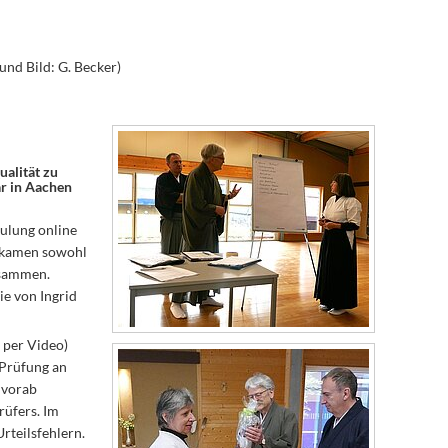
und Bild: G. Becker)
alität zu
ar in Aachen
ulung online
r kamen sowohl
usammen.
ie von Ingrid
 per Video)
-Prüfung an
 vorab
rüfers. Im
rteilsfehlern.