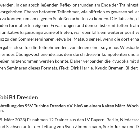
 werden. In den abschließenden Reflexionsrunden am Ende der Trainingst
orgehoben. Ebenso betonten Teilnehmer, wie hilfreich es gewesen sei, en
 zu können, um am eigenen Schießen arbeiten zu können. Die Tatsache, da
den formulierten eigenen Erwartungen und dem selbst ermittelten Traini
unikative Ergänzungsräume öffneten, war ebenfalls ein weiterer positive
nz zu den Sommerseminaren, etwa bei Matsuo sensei, wenn die dort erhalt
rgab sich so für die Teilnehmenden, von denen einer sogar aus Wiesbaden
herndes Übungswochenende, aus dem durch die sehr kompetenten und an
ießen mitgenommen werden konnte. Daher verbanden die Kyudoka mit 
en Seminaren dieses Formats. (Text: Dirk Harrie, Kyudo Bremen, Bilder: 
Fobi B1 Dresden
bteilung des SSV Turbine Dresden e.V. hieß an einem kalten März-Woch
n.
9. März 2023) Es nahmen 12 Trainer aus den LV Bayern, Berlin, Niedersa
d Sachsen unter der Leitung von Sven Zimmermann, Sorin Jurma und D