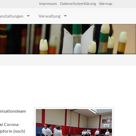
Impressum
Datenschutzerklärung
Site map
anstaltungen
Verwaltung
anisationsteam
ei Corona-
gsform (noch)