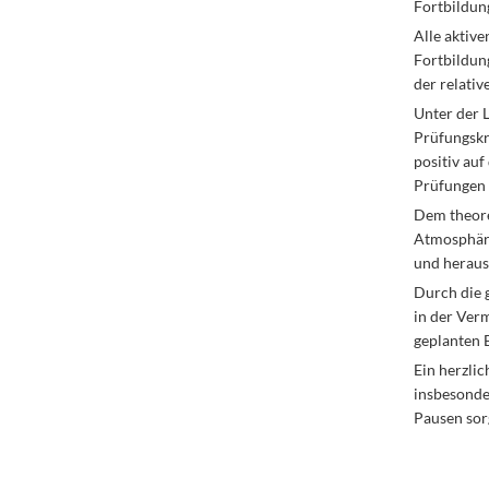
Fortbildun
Alle aktive
Fortbildung
der relati
Unter der L
Prüfungskri
positiv au
Prüfungen 
Dem theoret
Atmosphäre
und herausf
Durch die 
in der Verm
geplanten 
Ein herzlic
insbesonde
Pausen sor