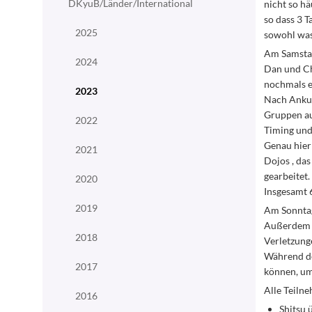
DKyuB/Länder/International
nicht so h
so dass 3 
2025
sowohl was 
Am Samstag
2024
Dan und Ch
nochmals e
2023
Nach Ankun
Gruppen auc
2022
Timing und
Genau hier
2021
Dojos , da
gearbeitet.
2020
Insgesamt 
2019
Am Sonntag
Außerdem w
2018
Verletzunge
Während de
2017
können, um 
Alle Teiln
2016
Shitsu 