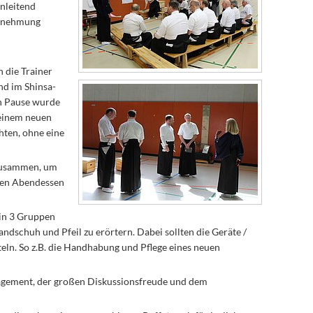
nleitend
hrnehmung
 die Trainer
nd im Shinsa-
en Pause wurde
 einem neuen
hten, ohne eine
 zusammen, um
men Abendessen
 in 3 Gruppen
dschuh und Pfeil zu erörtern. Dabei sollten die Geräte /
eln. So z.B. die Handhabung und Pflege eines neuen
agement, der großen Diskussionsfreude und dem