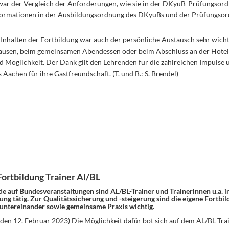
ar der Vergleich der Anforderungen, wie sie in der DKyuB-Prüfungsor
formationen in der Ausbildungsordnung des DKyuBs und der Prüfungso
Inhalten der Fortbildung war auch der persönliche Austausch sehr wicht
Pausen, beim gemeinsamen Abendessen oder beim Abschluss an der Hote
d Möglichkeit. Der Dank gilt den Lehrenden für die zahlreichen Impulse 
 Aachen für ihre Gastfreundschaft. (T. und B.: S. Brendel)
Fortbildung Trainer Al/BL
de auf Bundesveranstaltungen sind AL/BL-Trainer und Trainerinnen u.a. i
ng tätig. Zur Qualitätssicherung und -steigerung sind die eigene Fortbil
untereinander sowie gemeinsame Praxis wichtig.
den 12. Februar 2023) Die Möglichkeit dafür bot sich auf dem AL/BL-Tra