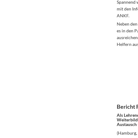
Spannend w
mit den In
ANKF.
Neben den 
es in den 
ausreichen
Helfern aus
Bericht 
Als Lehren
Weiterbildu
Austausch 
(Hamburg, 