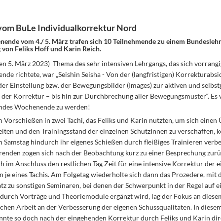
vom BuLe Individualkorrektur Nord
nde vom 4./ 5. März trafen sich 10 Teilnehmende zu einem Bundeslehr
 von Feliks Hoff und Karin Reich.
en 5. März 2023) Thema des sehr intensiven Lehrgangs, das sich vorrangi
nde richtete, war „Seishin Seisha - Von der (langfristigen) Korrekturabsi
er Einstellung bzw. der Bewegungsbilder (Images) zur aktiven und selbst
der Korrektur – bis hin zur Durchbrechung aller Bewegungsmuster“. Es 
endes Wochenende zu werden!
Vorschießen in zwei Tachi, das Feliks und Karin nutzten, um sich einen 
eiten und den Trainingsstand der einzelnen SchützInnen zu verschaffen, 
 Samstag hindurch ihr eigenes Schießen durch fleißiges Trainieren verbe
renden zogen sich nach der Beobachtung kurz zu einer Besprechung zur
 im Anschluss den restlichen Tag Zeit für eine intensive Korrektur der e
 je eines Tachis. Am Folgetag wiederholte sich dann das Prozedere, mit 
tz zu sonstigen Seminaren, bei denen der Schwerpunkt in der Regel auf e
durch Vorträge und Theoriemodule ergänzt wird, lag der Fokus an diese
ichen Arbeit an der Verbesserung der eigenen Schussqualitäten. In dies
onnte so doch nach der eingehenden Korrektur durch Feliks und Karin di