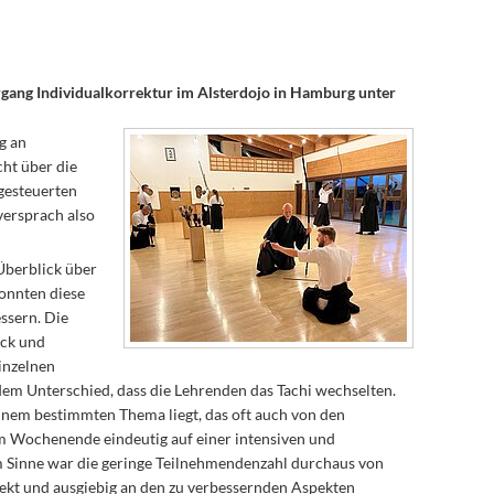
gang Individualkorrektur im Alsterdojo in Hamburg unter
g an
cht über die
gesteuerten
versprach also
Überblick über
konnten diese
ssern. Die
ück und
inzelnen
dem Unterschied, dass die Lehrenden das Tachi wechselten.
inem bestimmten Thema liegt, das oft auch von den
m Wochenende eindeutig auf einer intensiven und
em Sinne war die geringe Teilnehmendenzahl durchaus von
rekt und ausgiebig an den zu verbessernden Aspekten