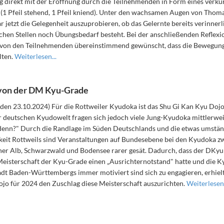
g direkt mit der Eröffnung durch die Teilnehmenden in Form eines verkü
 (1 Pfeil stehend, 1 Pfeil kniend). Unter den wachsamen Augen von Thom
 jetzt die Gelegenheit auszuprobieren, ob das Gelernte bereits verinner
chen Stellen noch Übungsbedarf besteht. Bei der anschließenden Reflexi
von den Teilnehmenden übereinstimmend gewünscht, dass die Bewegunge
lten.
Weiterlesen...
 von der DM Kyu-Grade
den 23.10.2024) Für die Rottweiler Kyudoka ist das Shu Gi Kan Kyu Dojo
r deutschen Kyudowelt fragen sich jedoch viele Jung-Kyudoka mittlerweil
 denn?" Durch die Randlage im Süden Deutschlands und die etwas umstän
keit Rottweils sind Veranstaltungen auf Bundesebene bei den Kyudoka z
er Alb, Schwarzwald und Bodensee rarer gesät. Dadurch, dass der DKyuB
eisterschaft der Kyu-Grade einen „Ausrichternotstand" hatte und die K
adt Baden-Württembergs immer motiviert sind sich zu engagieren, erhielt
jo für 2024 den Zuschlag diese Meisterschaft auszurichten.
Weiterlesen.