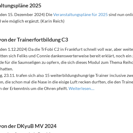
ltungspläne 2025
den 15. Dezember 2024) Die
Veranstaltungspläne für 2025
sind nun onli
 wie möglich ergänzt. (Karin Reich)
von der Trainerfortbildung C3
en 1.12.2024) Da die TrFobi C2 in Frankfurt schnell voll war, aber weit
tten sich Feliks und Connie dankenswerterweise bereit erklärt, noch ein 
 für die Saumseligen zu opfern, die sich dieses Modul zum Thema Reiho
hatten.
 23.11. trafen sich also 15 weiterbildungshungrige Trainer inclusive zwe
n, die schon mal die Nase in die eisige Luft recken durften, die den Train
 der Erkenntnis um die Ohren pfeift.
Weiterlesen....
 von der DKyuB MV 2024