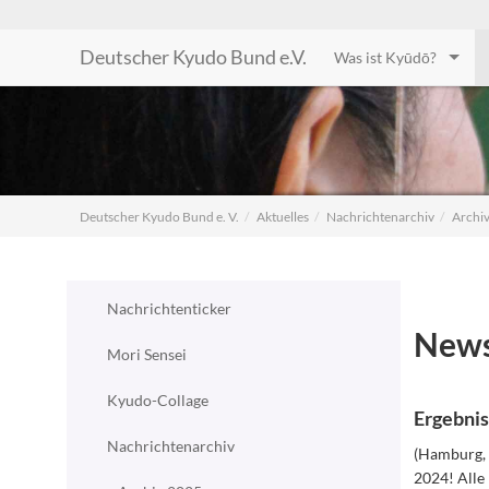
Deutscher Kyudo Bund e.V.
Was ist Kyūdō?
Deutscher Kyudo Bund e. V.
Aktuelles
Nachrichtenarchiv
Archi
Nachrichtenticker
New
Mori Sensei
Kyudo-Collage
Ergebnis
Nachrichtenarchiv
(Hamburg, 
2024! Alle