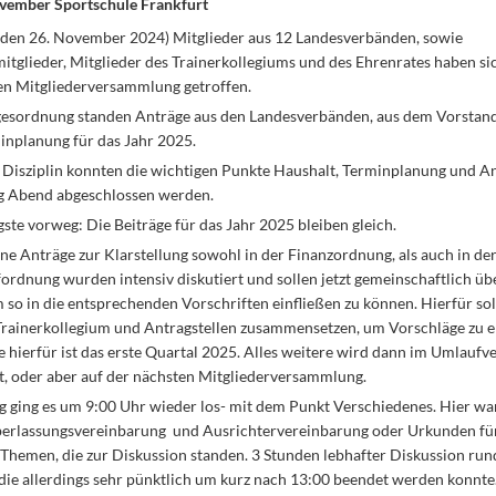
ovember Sportschule Frankfurt
den 26. November 2024) Mitglieder aus 12 Landesverbänden, sowie
tglieder, Mitglieder des Trainerkollegiums und des Ehrenrates haben sic
hen Mitgliederversammlung getroffen.
gesordnung standen Anträge aus den Landesverbänden, aus dem Vorstand
inplanung für das Jahr 2025.
 Disziplin konnten die wichtigen Punkte Haushalt, Terminplanung und An
 Abend abgeschlossen werden.
ste vorweg: Die Beiträge für das Jahr 2025 bleiben gleich.
e Anträge zur Klarstellung sowohl in der Finanzordnung, als auch in de
rdnung wurden intensiv diskutiert und sollen jetzt gemeinschaftlich üb
so in die entsprechenden Vorschriften einfließen zu können. Hierfür sol
Trainerkollegium und Antragstellen zusammensetzen, um Vorschläge zu e
 hierfür ist das erste Quartal 2025. Alles weitere wird dann im Umlaufv
, oder aber auf der nächsten Mitgliederversammlung.
 ging es um 9:00 Uhr wieder los- mit dem Punkt Verschiedenes. Hier war
rlassungsvereinbarung und Ausrichtervereinbarung oder Urkunden fü
Themen, die zur Diskussion standen. 3 Stunden lebhafter Diskussion run
 die allerdings sehr pünktlich um kurz nach 13:00 beendet werden konnte