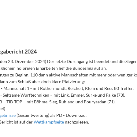
gabericht 2024
den 23. Dezember 2024) Der letzte Durchgang ist beendet und die Sieger 
lichem holprigen Einarbeiten lief die Bundesliga gut an.
gen zu Beginn, 110 dann aktive Mannschaften mit mehr oder weniger 
ann zum Schluß aber doch klare Platzierung:
t - Mannschaft 1 - mit Rothermundt, Reichelt, Klein und Rees 80 Treffer.
- Seltsame Wurftechniken – mit Link, Emmer, Surke und Falke (73).
iB – TIB-TOP – mit Böhme, Sieg, Ruhland und Pouryazdan (71).
el)
gebnisse
(Gesamtwertung) als PDF Download.
ericht ist auf der
Wettkampfseite
nachzulesen.