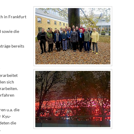
h in Frankfurt
 sowie die
träge bereits
r
erarbeitet
len sich
rarbeiten.
erfahren
en u.a. die
r Kyu-
deten die
.