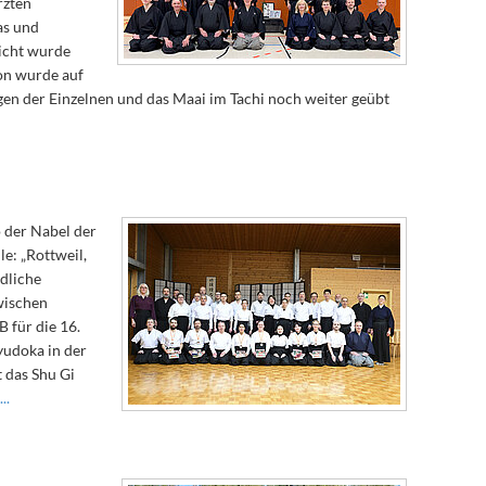
rzten
as und
licht wurde
on wurde auf
n der Einzelnen und das Maai im Tachi noch weiter geübt
 der Nabel der
e: „Rottweil,
dliche
wischen
 für die 16.
yudoka in der
 das Shu Gi
..