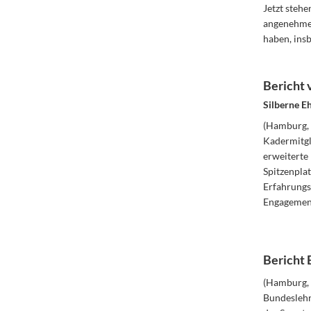
Jetzt stehe
angenehmen,
haben, insb
Bericht
Silberne E
(Hamburg, 
Kadermitgli
erweiterte 
Spitzenpla
Erfahrungsb
Engagemen
Bericht 
(Hamburg, 
Bundeslehr