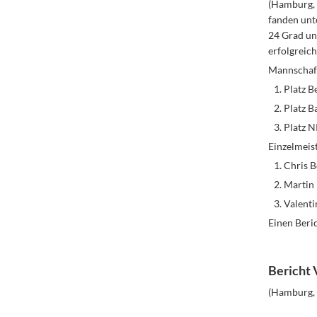
(Hamburg, 
fanden unt
24 Grad un
erfolgreich
Mannschaft
Platz B
Platz B
Platz N
Einzelmeist
Chris B
Martin 
Valenti
Einen Beric
Bericht 
(Hamburg, 