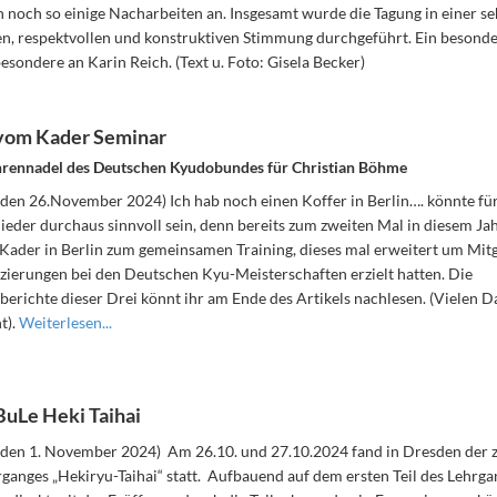
n noch so einige Nacharbeiten an. Insgesamt wurde die Tagung in einer se
 respektvollen und konstruktiven Stimmung durchgeführt. Ein besonderer 
esondere an Karin Reich. (Text u. Foto: Gisela Becker)
 vom Kader Seminar
hrennadel des Deutschen Kyudobundes für Christian Böhme
den 26.November 2024) Ich hab noch einen Koffer in Berlin…. könnte fü
eder durchaus sinnvoll sein, denn bereits zum zweiten Mal in diesem Jahr
Kader in Berlin zum gemeinsamen Training, dieses mal erweitert um Mitgl
tzierungen bei den Deutschen Kyu-Meisterschaften erzielt hatten. Die
erichte dieser Drei könnt ihr am Ende des Artikels nachlesen. (Vielen D
t).
Weiterlesen...
BuLe Heki Taihai
den 1. November 2024) Am 26.10. und 27.10.2024 fand in Dresden der zw
ganges „Hekiryu-Taihai“ statt. Aufbauend auf dem ersten Teil des Lehrga