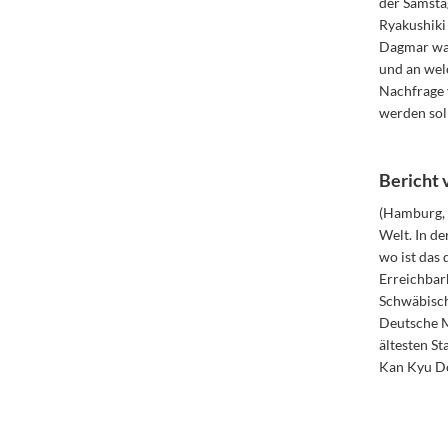
der Samsta
Ryakushiki
Dagmar war
und an wel
Nachfrage 
werden sol
Bericht
(Hamburg, 
Welt. In de
wo ist das
Erreichbar
Schwäbisch
Deutsche M
ältesten St
Kan Kyu Do