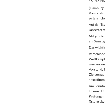
16. -17. N
(Hamburg, 
Vorstandsmi
zu jährlic
Auf der Ta
Jahresterm
Mit großer
am Samstag
Das wichtig
Verschieden
Wettkampfo
werden, um 
Vorstand, 
Zielvorgabe
abgestimmt
Am Sonntag
Themen Übe
Prüfungen 
Tagung ab,