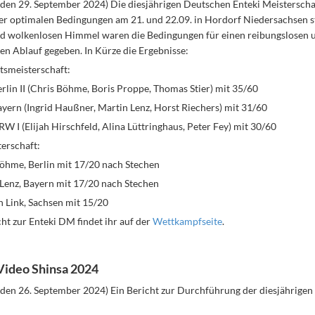
den 29. September 2024) Die diesjährigen Deutschen Enteki Meistersch
er optimalen Bedingungen am 21. und 22.09. in Hordorf Niedersachsen sta
d wolkenlosen Himmel waren die Bedingungen für einen reibungslosen 
en Ablauf gegeben. In Kürze die Ergebnisse:
smeisterschaft:
erlin II (Chris Böhme, Boris Proppe, Thomas Stier) mit 35/60
ayern (Ingrid Haußner, Martin Lenz, Horst Riechers) mit 31/60
RW I (Elijah Hirschfeld, Alina Lüttringhaus, Peter Fey) mit 30/60
erschaft:
öhme, Berlin mit 17/20 nach Stechen
Lenz, Bayern mit 17/20 nach Stechen
n Link, Sachsen mit 15/20
ht zur Enteki DM findet ihr auf der
Wettkampfseite
.
Video Shinsa 2024
den 26. September 2024) Ein Bericht zur Durchführung der diesjährigen 