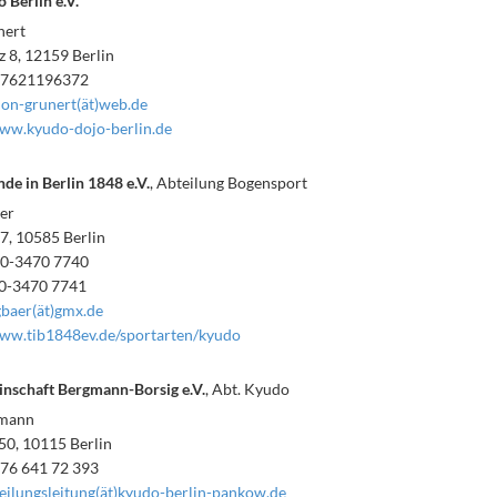
 Berlin e.V.
nert
z 8, 12159 Berlin
017621196372
on-grunert(ät)web.de
ww.kyudo-dojo-berlin.de
de in Berlin 1848 e.V.
, Abteilung Bogensport
er
7, 10585 Berlin
30-3470 7740
30-3470 7741
baer(ät)gmx.de
ww.tib1848ev.de/sportarten/kyudo
nschaft Bergmann-Borsig e.V.
, Abt. Kyudo
dmann
50, 10115 Berlin
176 641 72 393
eilungsleitung(ät)kyudo-berlin-pankow.de