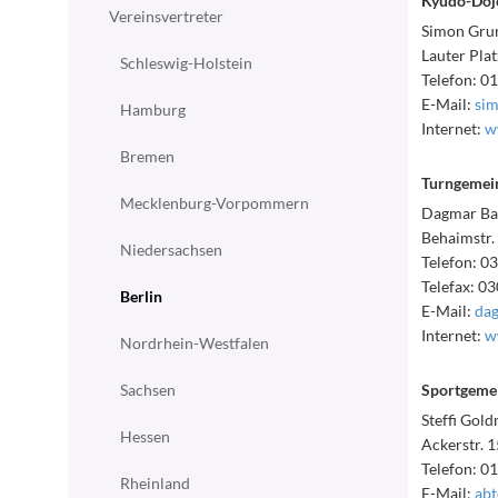
Kyudo-Dojo
Vereinsvertreter
Simon Gru
Lauter Plat
Schleswig-Holstein
Telefon: 
E-Mail:
sim
Hamburg
Internet:
w
Bremen
Turngemein
Mecklenburg-Vorpommern
Dagmar Ba
Behaimstr. 
Niedersachsen
Telefon: 0
Telefax: 0
Berlin
E-Mail:
dag
Internet:
w
Nordrhein-Westfalen
Sachsen
Sportgemei
Steffi Gol
Hessen
Ackerstr. 1
Telefon: 0
Rheinland
E-Mail:
abt