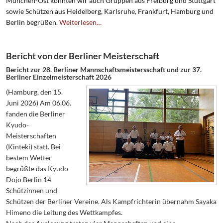
München-Ost konnten wir auch Gruppen aus Freiburg und Stuttgart
sowie Schützen aus Heidelberg, Karlsruhe, Frankfurt, Hamburg und
Berlin begrüßen.
Weiterlesen…
Bericht von der Berliner Meisterschaft
Bericht zur 28. Berliner Mannschaftsmeistersschaft und zur 37.
Berliner Einzelmeisterschaft 2026
(Hamburg, den 15.
Juni 2026) Am 06.06.
fanden die Berliner
Kyudo-
Meisterschaften
(Kinteki) statt. Bei
bestem Wetter
begrüßte das Kyudo
Dojo Berlin 14
Schützinnen und
Schützen der Berliner Vereine. Als Kampfrichterin übernahm Sayaka
Himeno die Leitung des Wettkampfes.