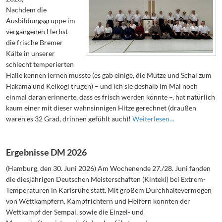
Nachdem die
Ausbildungsgruppe im
vergangenen Herbst
die frische Bremer
Kälte in unserer
schlecht temperierten
Halle kennen lernen musste (es gab einige, die Mütze und Schal zum
Hakama und Keikogi trugen) – und ich sie deshalb im Mai noch
einmal daran erinnerte, dass es frisch werden könnte –, hat natürlich
kaum einer mit dieser wahnsinnigen Hitze gerechnet (draußen
waren es 32 Grad, drinnen gefühlt auch)!
Weiterlesen…
Ergebnisse DM 2026
(Hamburg, den 30. Juni 2026) Am Wochenende 27./28. Juni fanden
die diesjährigen Deutschen Meisterschaften (Kinteki) bei Extrem-
Temperaturen in Karlsruhe statt. Mit großem Durchhaltevermögen
von Wettkämpfern, Kampfrichtern und Helfern konnten der
Wettkampf der Sempai, sowie die Einzel- und