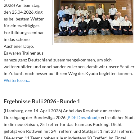
2026) Am Samstag,
den 25.04.2026 ging
es bei bestem Wetter
für ein zweitägiges
Fortbildungsseminar
in das schöne
Aachener Dojo.
Es waren Trainer aus
nahezu ganz Deutschland zusammengekommen, um sich
weiterzubilden und voneinander zu lernen, damit wir unsere Schüler
in Zukunft noch besser auf ihrem Weg des Kyudo begleiten können.
Weiterlesen…
Ergebnisse BuLi 2026 - Runde 1
(Hamburg, den 14. April 2026) Anbei das Resultat zum ersten
Durchgang der Bundesliga 2026 (
PDF Download
): erfreulicher Stadt
in die neue Saison, 25 Treffer für das Team aus Pöcking! Dicht
gefolgt von Rottweil mit 24 Treffern und Stuttgart 1 mit 23 Treffern.
Die ersten 11 Teams haben alle mindestens 20 Treffer! Im Einzel