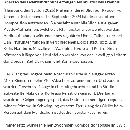
Knarzen des Lederhandschuhs erzeugen ein akustisches Erlebnis
(Hamburg, den 15. Juli 2026) Mal ein anderer Blick auf Kyudo - von
Johannes Sistermanns: Im September 2024 ist diese radiofone
Komposition entstanden. Sie besteht ausschließlich aus eigenen
Kyudo-Aufnahmen, welche als Klangmaterial verwendet werden.
Audioaufnahmen während eines regulären Übens, Taihai, oder bei
Dan-Prüfungen fanden in verschiedenen Dojo's statt, so z. B. in
Köln, Hamburg, Magglingen, Waldniel, Kyoto und Perth. Die zu
hörenden Klänge von Heulpfeilen wurden von den jeweiligen Leitern
der Dojos in Bad Dürkheim und Bonn geschossen.
Der Klang des Bogens beim Abschuss wurde mit aufgeklebten
Mikro-Sensoren beim Pfeil-Abschuss aufgenommen. Und zudem
wurden Einschuss-Klänge in eine mitgebrachte und im Studio
aufgestellte Makiwara-Rolle aus Reisstroh gemacht. Die Tsuru
wurde mit Geigenbogen gespielt, das Mato in seiner Eigenfrequenz
mit der Stimme in Schwingung versetzt. Der Klang des Giriko beim
Reiben auf dem Handschuh ist deutlich verstärkt zu hören.
‚Immer jetzt' wurde in einer 2wöchigen Kompositionsphase im SWR